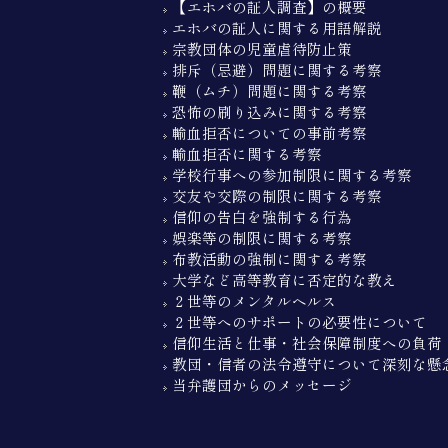
【エホバの証人調査】の概要
エホバの証人に関する用語解説
宗教団体の児童虐待防止策
排斥（忌避）問題に関する考察
鞭（ムチ）問題に関する考察
恐怖の刷り込みに関する考察
輸血拒否についての事前考察
輸血拒否に関する考察
学校行事への参加制限に関する考察
交友や交際の制限に関する考察
信仰の告白を強制する行為
娯楽等の制限に関する考察
布教活動の強制に関する考察
大学など高等教育に否定的な教え
２世等のメンタルヘルス
２世等へのサポートの必要性について
信仰生活と仕事・社会保障制度への負荷
教団・信者の法令遵守について深刻な懸
当弁護団からのメッセージ