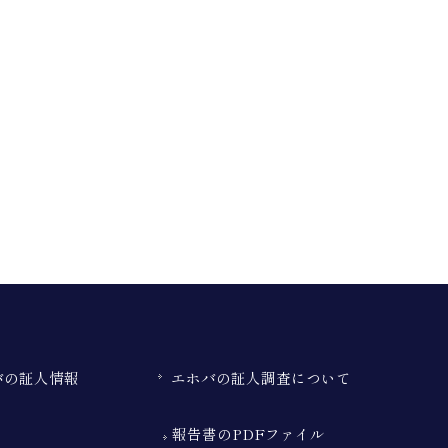
バの証人情報
エホバの証人調査について
報告書のPDFファイル